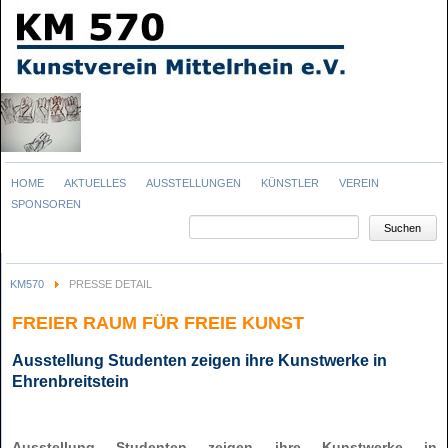
Navigation
HOME
AKTUELLES
AUSSTELLUNGEN
KÜNSTLER
VEREIN
überspringen
SPONSOREN
Suchbegriffe
Suchen
KM570
PRESSE DETAIL
FREIER RAUM FÜR FREIE KUNST
Ausstellung Studenten zeigen ihre Kunstwerke in
Ehrenbreitstein
Ausstellung Studenten zeigen ihre Kunstwerke in