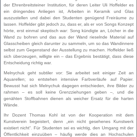
der Ehrenbreitsteiner Institution, für deren Leiter Uli Hoffelder es
ein dringendes Anliegen ist, Arbeiten in Keramik und Glas
auszustellen und dabei den Studenten genügend Freiräume zu
lassen. Hoffelder gibt jedoch zu, dass er, als er von Songs Konzept
hörte, erst einmal skeptisch war: Song kündigte an, Löcher in die
Wand zu bohren und das aus der Wand rieselnde Material auf
Glasscheiben gleich darunter zu sammeln, um so das Wandinnere
selbst zum Gegenstand der Ausstellung zu machen. Hoffelder ließ
sich überzeugen, willigte ein – das Ergebnis bestätigt, dass diese
Entscheidung richtig war.
Melnychuk geht subtiler vor: Sie arbeitet seit einiger Zeit an
Aquarellen; so entstehen intensive Farbverläufe auf Papier.
Bewusst hat sich Melnychuk dagegen entschieden, ihre Bilder zu
rahmen – es soll keine Grenzziehungen geben –, und die
genähten Stoffbahnen dienen als weicher Ersatz für die harten
Wände.
Ihr Dozent Thomas Kohl ist von der Kooperation mit dem
Kunstverein begeistert, denn „ein nicht gesehenes Kunstwerk
existiert nicht“. Für Studenten sei es wichtig, den Umgang mit der
Öffentlichkeit einzuüben – häufig werde dies an Hochschulen