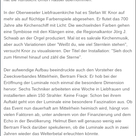
In der Oberweseler Liebfrauenkirche hat es Stefan W. Knor auf
mehr als auf flüchtige Farbenspiele abgesehen. Er flutet das 700
Jahre alte Kirchenschiff mit Licht: Die wechselnden Farben gehen
eine Symbiose mit den Klängen eine, die Regionalkantor Jörg J.
Schwab an der Orgel produziert. Mal ist es sakrale Kirchenmusik,
aber auch Variationen über "Weißt du, wie viel Sternlein stehen",
versucht Knor zu visualisieren. Der Titel der Installation: "Sieh doch
zum Himmel hinauf und zähl die Sterne".
Der aufwendige Aufbau beeindruckte auch den Vorsteher des
Zweckverbandes Mittelrhein, Bertram Fleck: Er hob bei der
Eröffnung der Luminale noch einmal die besondere Dimension
hervor: Sechs Techniker arbeiteten eine Woche in Liebfrauen und
installierten allein 150 Strahler. Keine Frage: Schon bei ihrem
Auftakt geht von der Luminale eine besondere Faszination aus. Ob
das Event nun dauerhaft am Mittelrhein heimisch wird, hängt von
vielen Faktoren ab, unter anderem von der Finanzierung und dem
Echo in der Bevölkerung. Helmut Bien will genauso wenig wie
Bertram Fleck darüber spekulieren, ob die Luminale auch in zwei
Jahren wieder das Welterbetal erleuchten könnte.