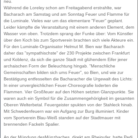
neu.
Während die Loreley schon am Freitagabend erstrahlte, war
Bacharach am Samstag und am Sonntag Feuer und Flamme für
die Luminale. Vieles war um das elementare "Feuer" geplant.
Leider kämpfte die Veranstaltung mit einem anderen Element, dem
Wasser von oben. Trotzdem sprang der Funke über: Vom Künstler
über den Koch bis zum Sportverein brachten sich viele Akteure ein.
Für den Luminale-Organisator Helmut M. Bien war Bacharach
daher das "sympathischste" der 230 Projekte zwischen Frankfurt
und Koblenz, da sich die ganze Stadt mit glühendem Eifer jener
archaischen Form der Beleuchtung hingab. "Menschliche
Gemeinschaften bilden sich ums Feuer", so Bien, und wie zur
Bestätigung entfesselten die Bacharacher die Urgewalt des Lichts:
In einer unvergleichlichen Feuer-Choreografie loderten die
Flammen. Vier Großfeuer auf den Höhen setzten Glanzpunkte. Sie
waren auch ein Symbol für die Zusammengehörigkeit im gesamten
Oberen Welterbetal. Feuergeister spukten von der Stahleck hinab.
Mit Schwedenfeuern war ein Aufgang zur Burg illuminiert. Kinder
vom Sportverein Blau-Weiß standen auf der Stadtmauer mit
brennenden Fackeln Spalier.
An der Mündung desMünzbaches, direkt am Rheinufer, hatte Pedi