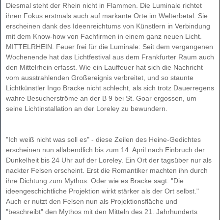
Diesmal steht der Rhein nicht in Flammen. Die Luminale richtet
ihren Fokus erstmals auch auf markante Orte im Welterbetal. Sie
erscheinen dank des Ideenreichtums von Künstlern in Verbindung
mit dem Know-how von Fachfirmen in einem ganz neuen Licht.
MITTELRHEIN. Feuer frei für die Luminale: Seit dem vergangenen
Wochenende hat das Lichtfestival aus dem Frankfurter Raum auch
den Mittelrhein erfasst. Wie ein Lauffeuer hat sich die Nachricht
vom ausstrahlenden Großereignis verbreitet, und so staunte
Lichtkünstler Ingo Bracke nicht schlecht, als sich trotz Dauerregens
wahre Besucherströme an der B 9 bei St. Goar ergossen, um
seine Lichtinstallation an der Loreley zu bewundern.
"Ich weiß nicht was soll es" - diese Zeilen des Heine-Gedichtes
erscheinen nun allabendlich bis zum 14. April nach Einbruch der
Dunkelheit bis 24 Uhr auf der Loreley. Ein Ort der tagsüber nur als
nackter Felsen erscheint. Erst die Romantiker machten ihn durch
ihre Dichtung zum Mythos. Oder wie es Bracke sagt: "Die
ideengeschichtliche Projektion wirkt stärker als der Ort selbst."
Auch er nutzt den Felsen nun als Projektionsfläche und
"beschreibt" den Mythos mit den Mitteln des 21. Jahrhunderts