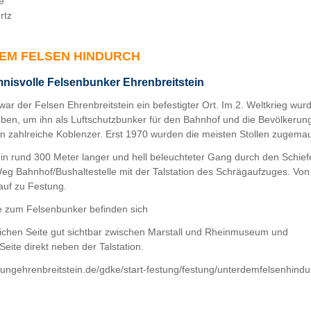
ke
urtz
EM FELSEN HINDURCH
nisvolle Felsenbunker Ehrenbreitstein
war der Felsen Ehrenbreitstein ein befestigter Ort. Im 2. Weltkrieg wur
eben, um ihn als Luftschutzbunker für den Bahnhof und die Bevölkerun
en zahlreiche Koblenzer. Erst 1970 wurden die meisten Stollen zugemau
ein rund 300 Meter langer und hell beleuchteter Gang durch den Schiefe
 Bahnhof/Bushaltestelle mit der Talstation des Schrägaufzuges. Von 
nauf zu Festung.
e zum Felsenbunker befinden sich
lichen Seite gut sichtbar zwischen Marstall und Rheinmuseum und
 Seite direkt neben der Talstation.
stungehrenbreitstein.de/gdke/start-festung/festung/unterdemfelsenhindu