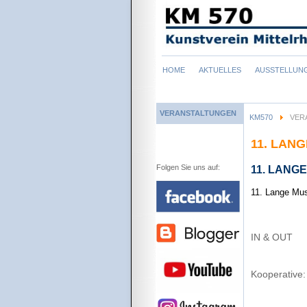
Navigation
HOME
AKTUELLES
AUSSTELLUN
überspringen
VERANSTALTUNGEN
KM570
VER
11. LAN
Folgen Sie uns auf:
11. LAN
11. Lange Mu
IN & OUT
Kooperative: 