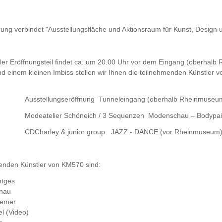
rung verbindet "Ausstellungsfläche und Aktionsraum für Kunst, Design 
eller Eröffnungsteil findet ca. um 20.00 Uhr vor dem Eingang (oberhalb
d einem kleinen Imbiss stellen wir Ihnen die teilnehmenden Künstler v
stellungseröffnung Tunneleingang (oberhalb Rheinmuseu
odeatelier Schöneich / 3 Sequenzen Modens
harley & junior group JAZZ - DANCE (vor Rheinmuseum
enden Künstler von KM570 sind:
ntges
dnau
remer
el (Video)