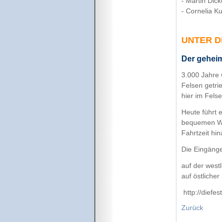
- Martin Dic
- Cornelia K
UNTER D
Der geheim
3.000 Jahre 
Felsen getri
hier im Fels
Heute führt 
bequemen Weg
Fahrtzeit hi
Die Eingäng
auf der west
auf östlicher
http://diefe
Zurück