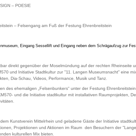
SIGN – POESIE
eitstein – Felsengang am Fuß der Festung Ehrenbreitstein
einmuseum, Eingang Sessellift und Eingang neben dem Schrägaufzug zur Fe
tbar direkt gegenüber der Moselmündung auf der rechten Rheinseite un
M570 und Initiative Stadtkultur zur "11. Langen Museumsnacht" eine mix
ekten, Dia-Schau, Videos, Performance, Musik und Tanz.
n des ehemaligen „Felsenbunkers“ unter der Festung Ehrenbreitstein
KM570- und die Initiative stadtkultur mit installativen Raumprojekten, D
ivitäten.
 dem Kunstverein Mittelrhein und geladene Gäste der Initiative stadtkul
lationen, Projektionen und Aktionen im Raum den Besuchern der "Lang
nden kulturellen Mix bieten.