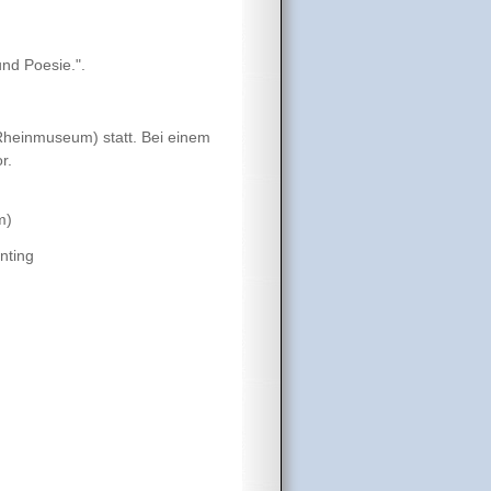
und Poesie.".
 Rheinmuseum) statt. Bei einem
or.
m)
chau – Bodypainting
)