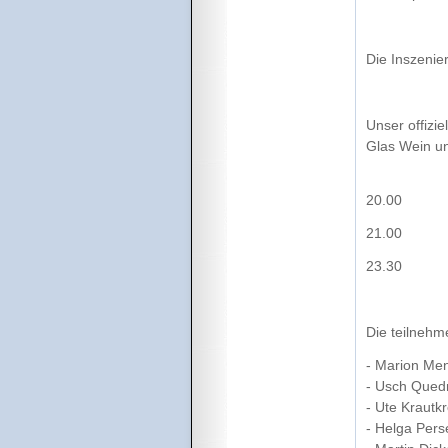
Die Inszenie
Unser offizi
Glas Wein un
20.00 Aus
21.00 M
23.30 CDC
Die teilnehm
- Marion Me
- Usch Que
- Ute Krautk
- Helga Pers