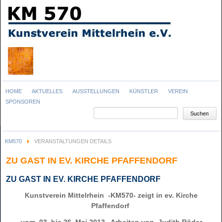
Navigation
HOME
AKTUELLES
AUSSTELLUNGEN
KÜNSTLER
VEREIN
überspringen
SPONSOREN
Suchbegriffe
Suchen
KM570
VERANSTALTUNGEN DETAILS
ZU GAST IN EV. KIRCHE PFAFFENDORF
ZU GAST IN EV. KIRCHE PFAFFENDORF
Kunstverein Mittelrhein -KM570- zeigt in ev. Kirche
Pfaffendorf
vom 03. bis 26. Mai 2013 Arbeiten von Judith Röder