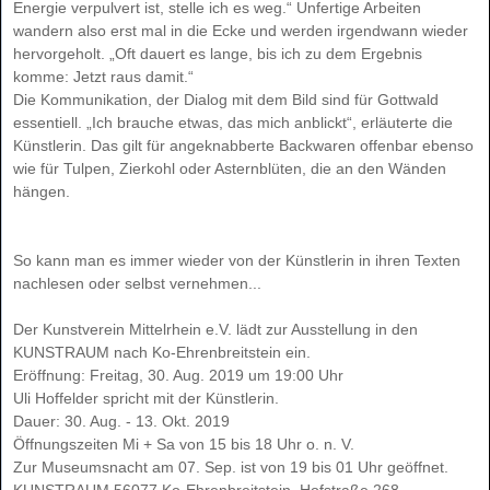
Energie verpulvert ist, stelle ich es weg.“ Unfertige Arbeiten
wandern also erst mal in die Ecke und werden irgendwann wieder
hervorgeholt. „Oft dauert es lange, bis ich zu dem Ergebnis
komme: Jetzt raus damit.“
Die Kommunikation, der Dialog mit dem Bild sind für Gottwald
essentiell. „Ich brauche etwas, das mich anblickt“, erläuterte die
Künstlerin. Das gilt für angeknabberte Backwaren offenbar ebenso
wie für Tulpen, Zierkohl oder Asternblüten, die an den Wänden
hängen.
So kann man es immer wieder von der Künstlerin in ihren Texten
nachlesen oder selbst vernehmen...
Der Kunstverein Mittelrhein e.V. lädt zur Ausstellung in den
KUNSTRAUM nach Ko-Ehrenbreitstein ein.
Eröffnung: Freitag, 30. Aug. 2019 um 19:00 Uhr
Uli Hoffelder spricht mit der Künstlerin.
Dauer: 30. Aug. - 13. Okt. 2019
Öffnungszeiten Mi + Sa von 15 bis 18 Uhr o. n. V.
Zur Museumsnacht am 07. Sep. ist von 19 bis 01 Uhr geöffnet.
KUNSTRAUM 56077 Ko-Ehrenbreitstein, Hofstraße 268