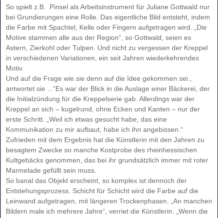
So spielt z.B. Pinsel als Arbeitsinstrument für Juliane Gottwald nur
bei Grundierungen eine Rolle. Das eigentliche Bild entsteht, indem
die Farbe mit Spachtel, Kelle oder Fingern aufgetragen wird. „Die
Motive stammen alle aus der Region“, so Gottwald, seien es
Astern, Zierkohl oder Tulpen. Und nicht zu vergessen der Kreppel
in verschiedenen Variationen, ein seit Jahren wiederkehrendes
Motiv.
Und auf die Frage wie sie denn auf die Idee gekommen sei.,
antwortet sie ...“Es war der Blick in die Auslage einer Bäckerei, der
die Initialzündung für die Kreppelserie gab. Allerdings war der
Kreppel an sich – kugelrund, ohne Ecken und Kanten – nur der
erste Schritt. „Weil ich etwas gesucht habe, das eine
Kommunikation zu mir aufbaut, habe ich ihn angebissen.“
Zufrieden mit dem Ergebnis hat die Künstlerin mit den Jahren zu
besagtem Zwecke so manche Kostprobe des rheinhessischen
Kultgebäcks genommen, das bei ihr grundsätzlich immer mit roter
Marmelade gefüllt sein muss.
So banal das Objekt erscheint, so komplex ist dennoch der
Entstehungsprozess. Schicht für Schicht wird die Farbe auf die
Leinwand aufgetragen, mit längeren Trockenphasen. „An manchen
Bildern male ich mehrere Jahre“, verriet die Künstlerin. „Wenn die