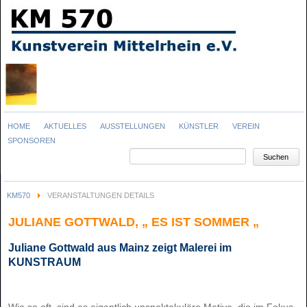
Navigation
HOME
AKTUELLES
AUSSTELLUNGEN
KÜNSTLER
VEREIN
überspringen
SPONSOREN
Suchbegriffe
Suchen
KM570
VERANSTALTUNGEN DETAILS
JULIANE GOTTWALD, „ ES IST SOMMER „
Juliane Gottwald aus Mainz zeigt Malerei im
KUNSTRAUM
Wie so oft sind es eigentlich unspektakuläre Motive, die im Fokus