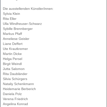
Die ausstellenden Künstler/innen:
Sylvia Klein
Rita Eller
Ulla Windheuser-Schwarz
Sybille Brennberger
Markus Pfaff
Anneliese Geisler
Liane Deffert
Ute Krautkremer
Martin Dicke
Helga Persel
Birgit Weindl
Jutta Salomon
Rita Daubländer
Silvia Schürgers
Nataliy Schenkmann
Heidemarie Berberich
Daniela Polz
Verena Friedrich
Angelina Konrad