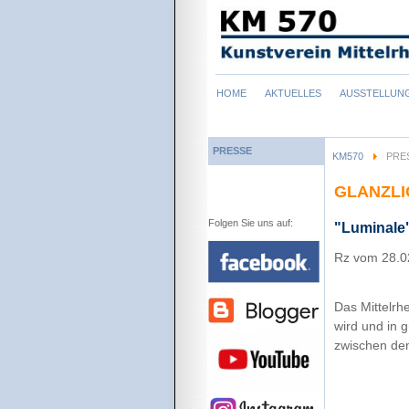
Navigation
HOME
AKTUELLES
AUSSTELLUN
überspringen
PRESSE
KM570
PRE
GLANZLI
Folgen Sie uns auf:
"Luminale
Rz vom 28.0
Das Mittelrhe
wird und in 
zwischen dem