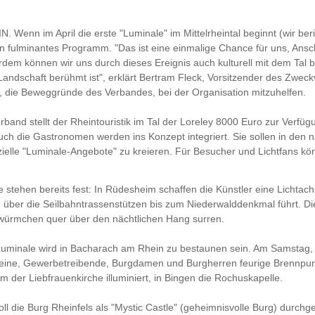
 Wenn im April die erste "Luminale" im Mittelrheintal beginnt (wir ber
n fulminantes Programm. "Das ist eine einmalige Chance für uns, Ansc
rdem können wir uns durch dieses Ereignis auch kulturell mit dem Tal b
Landschaft berühmt ist", erklärt Bertram Fleck, Vorsitzender des Zwe
al, die Beweggründe des Verbandes, bei der Organisation mitzuhelfen.
band stellt der Rheintouristik im Tal der Loreley 8000 Euro zur Verfü
ch die Gastronomen werden ins Konzept integriert. Sie sollen in den
ielle "Luminale-Angebote" zu kreieren. Für Besucher und Lichtfans kö
e stehen bereits fest: In Rüdesheim schaffen die Künstler eine Lichtach
über die Seilbahntrassenstützen bis zum Niederwalddenkmal führt. Di
würmchen quer über den nächtlichen Hang surren.
uminale wird in Bacharach am Rhein zu bestaunen sein. Am Samstag, 
reine, Gewerbetreibende, Burgdamen und Burgherren feurige Brennpun
m der Liebfrauenkirche illuminiert, in Bingen die Rochuskapelle.
oll die Burg Rheinfels als "Mystic Castle" (geheimnisvolle Burg) durchge