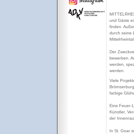
MITTELRHEIN.
und Gäste ei
finden. Auße
durch seine 
Mittelrheint
Der Zweckver
bewerben. Au
werden, spez
werden.
Viele Projekt
Brömserburg 
farbige Glüh
Eine Feuer-L
Künstler, Ve
der Innenrau
In St. Goar s