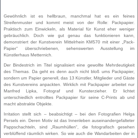
Gewöhnlich ist es hellbraun, manchmal hat es ein feines
Streifenmuster und kommt meist von der Rolle: Packpapier.
Praktisch zum Einwickeln, als Material für Kunst eher weniger
gebräuchlich. Doch wie gut genau das funktionieren kann,
demonstriert der Kunstverein Mittelrhein KM570 mit einer „Pack-
Papier“ überschriebenen, sehenswerten Ausstellung im
Künstlerhaus Metternich.
Der Bindestrich im Titel signalisiert eine gewollte Mehrdeutigkeit
des Themas. Da geht es denn auch nicht bloß ums Packpapier,
sondern um Papier generell, das 13 Künstler, Mitglieder und Gäste
des Kunstvereins anpackten. Wirklich mit Packpapier arbeitet nur
Manfred Lipka, Fotograf und Kunsterzieher. Er lichtet
unterschiedlich entrolltes Packpapier für seine C-Prints ab und
macht abstrakte Objekte.
Irritation stellt sich – beabsichtigt – bei den Fotografien Helga
Persels ein. Deren Motiv ist das Innenleben auseinandergefalteter
Pappschachteln, sind „Raumhüllen“, die fotografisch gesehen
verblüffend räumlich wirken. So wie auch die Wandarbeiten der in