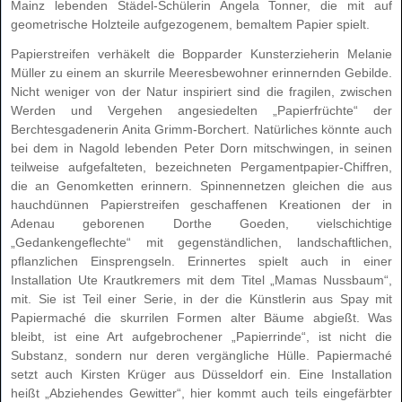
Mainz lebenden Städel-Schülerin Angela Tonner, die mit auf
geometrische Holzteile aufgezogenem, bemaltem Papier spielt.
Papierstreifen verhäkelt die Bopparder Kunsterzieherin Melanie
Müller zu einem an skurrile Meeresbewohner erinnernden Gebilde.
Nicht weniger von der Natur inspiriert sind die fragilen, zwischen
Werden und Vergehen angesiedelten „Papierfrüchte“ der
Berchtesgadenerin Anita Grimm-Borchert. Natürliches könnte auch
bei dem in Nagold lebenden Peter Dorn mitschwingen, in seinen
teilweise aufgefalteten, bezeichneten Pergamentpapier-Chiffren,
die an Genomketten erinnern. Spinnennetzen gleichen die aus
hauchdünnen Papierstreifen geschaffenen Kreationen der in
Adenau geborenen Dorthe Goeden, vielschichtige
„Gedankengeflechte“ mit gegenständlichen, landschaftlichen,
pflanzlichen Einsprengseln. Erinnertes spielt auch in einer
Installation Ute Krautkremers mit dem Titel „Mamas Nussbaum“,
mit. Sie ist Teil einer Serie, in der die Künstlerin aus Spay mit
Papiermaché die skurrilen Formen alter Bäume abgießt. Was
bleibt, ist eine Art aufgebrochener „Papierrinde“, ist nicht die
Substanz, sondern nur deren vergängliche Hülle. Papiermaché
setzt auch Kirsten Krüger aus Düsseldorf ein. Eine Installation
heißt „Abziehendes Gewitter“, hier kommt auch teils eingefärbter