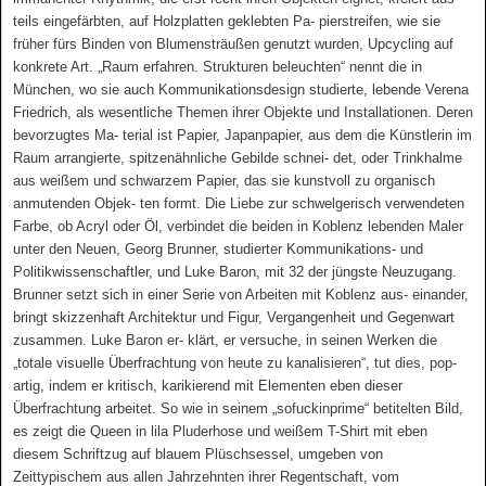
teils eingefärbten, auf Holzplatten geklebten Pa
‐
pierstreifen, wie sie
früher fürs Binden von Blumensträußen genutzt wurden, Upcycling auf
konkrete Art. „Raum erfahren. Strukturen beleuchten“ nennt die in
München, wo sie auch Kommunikationsdesign studierte, lebende Verena
Friedrich, als wesentliche Themen ihrer Objekte und Installationen. Deren
bevorzugtes Ma
‐
terial ist Papier, Japanpapier, aus dem die Künstlerin im
Raum arrangierte, spitzenähnliche Gebilde schnei
‐
det, oder Trinkhalme
aus weißem und schwarzem Papier, das sie kunstvoll zu organisch
anmutenden Objek
‐
ten formt. Die Liebe zur schwelgerisch verwendeten
Farbe, ob Acryl oder Öl, verbindet die beiden in Koblenz lebenden Maler
unter den Neuen, Georg Brunner, studierter Kommunikations- und
Politikwissenschaftler, und Luke Baron, mit 32 der jüngste Neuzugang.
Brunner setzt sich in einer Serie von Arbeiten mit Koblenz aus
‐
einander,
bringt skizzenhaft Architektur und Figur, Vergangenheit und Gegenwart
zusammen. Luke Baron er
‐
klärt, er versuche, in seinen Werken die
„totale visuelle Überfrachtung von heute zu kanalisieren“, tut dies, pop-
artig, indem er kritisch, karikierend mit Elementen eben dieser
Überfrachtung arbeitet. So wie in seinem „sofuckinprime“ betitelten Bild,
es zeigt die Queen in lila Pluderhose und weißem T-Shirt mit eben
diesem Schriftzug auf blauem Plüschsessel, umgeben von
Zeittypischem aus allen Jahrzehnten ihrer Regentschaft, vom