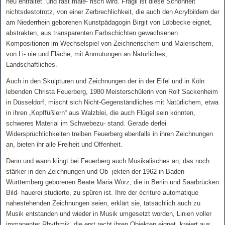
neu entfaltet“ und fast male
‐
risch wird. Fragil ist diese Schönheit
nichtsdestotrotz, von einer Zerbrechlichkeit, die auch den Acrylbildern der
am Niederrhein geborenen Kunstpädagogin Birgit von Löbbecke eignet,
abstrakten, aus transparenten Farbschichten gewachsenen
Kompositionen im Wechselspiel von Zeichnerischem und Malerischem,
von Li
‐
nie und Fläche, mit Anmutungen an Natürliches,
Landschaftliches.
Auch in den Skulpturen und Zeichnungen der in der Eifel und in Köln
lebenden Christa Feuerberg, 1980 Meisterschülerin von Rolf Sackenheim
in Düsseldorf, mischt sich Nicht-Gegenständliches mit Natürlichem, etwa
in ihren „Kopffüßlern“ aus Walzblei, die auch Flügel sein könnten,
schweres Material im Schwebezu
‐
stand. Gerade derlei
Widersprüchlichkeiten treiben Feuerberg ebenfalls in ihren Zeichnungen
an, bieten ihr alle Freiheit und Offenheit.
Dann und wann klingt bei Feuerberg auch Musikalisches an, das noch
stärker in den Zeichnungen und Ob
‐
jekten der 1962 in Baden-
Württemberg geborenen Beate Maria Wörz, die in Berlin und Saarbrücken
Bild
‐
hauerei studierte, zu spüren ist. Ihre der écriture automatique
nahestehenden Zeichnungen seien, erklärt sie, tatsächlich auch zu
Musik entstanden und wieder in Musik umgesetzt worden, Linien voller
immanenter Rhythmik, die erst recht ihren Objekten eignet, kreiert aus