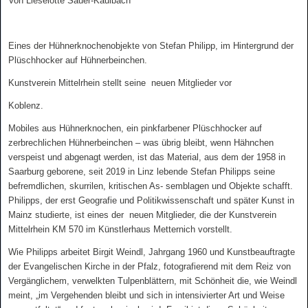
Von Lieselotte Sauer-Kaulbach
Eines der Hühnerknochenobjekte von Stefan Philipp, im Hintergrund der
Plüschhocker auf Hühnerbeinchen.
Kunstverein Mittelrhein stellt seine neuen Mitglieder vor
Koblenz.
Mobiles aus Hühnerknochen, ein pinkfarbener Plüschhocker auf
zerbrechlichen Hühnerbeinchen – was übrig bleibt, wenn Hähnchen
verspeist und abgenagt werden, ist das Material, aus dem der 1958 in
Saarburg geborene, seit 2019 in Linz lebende Stefan Philipps seine
befremdlichen, skurrilen, kritischen As
‐
semblagen und Objekte schafft.
Philipps, der erst Geografie und Politikwissenschaft und später Kunst in
Mainz studierte, ist eines der neuen Mitglieder, die der Kunstverein
Mittelrhein KM 570 im Künstlerhaus Metternich vorstellt.
Wie Philipps arbeitet Birgit Weindl, Jahrgang 1960 und Kunstbeauftragte
der Evangelischen Kirche in der Pfalz, fotografierend mit dem Reiz von
Vergänglichem, verwelkten Tulpenblättern, mit Schönheit die, wie Weindl
meint, „im Vergehenden bleibt und sich in intensivierter Art und Weise