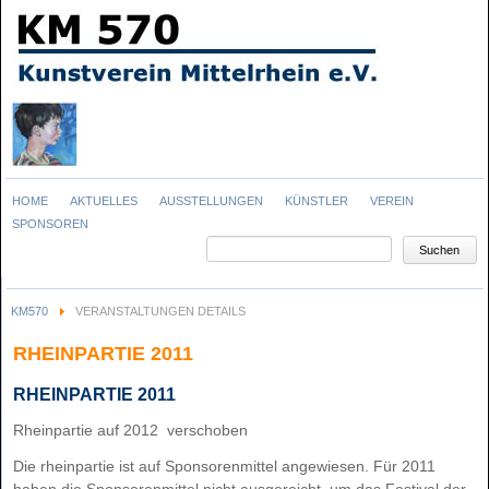
Navigation
HOME
AKTUELLES
AUSSTELLUNGEN
KÜNSTLER
VEREIN
überspringen
SPONSOREN
Suchbegriffe
Suchen
KM570
VERANSTALTUNGEN DETAILS
RHEINPARTIE 2011
RHEINPARTIE 2011
Rheinpartie auf 2012 verschoben
Die rheinpartie ist auf Sponsorenmittel angewiesen. Für 2011
haben die Sponsorenmittel nicht ausgereicht, um das Festival der