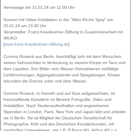
Vernissage am 21.01.24 um 11.00 Uhr
Konzert mit Video-Installation in der "Alten Kirche Spay" am
20.01.24 um 19.30 Uhr
Veranstalter: Franz-Krautkremer-Stiftung in Zusammenarbeit mit
IMUKO
[
www.franz-krautkremer-stiftung.de
]
Corinna Rosteck aus Berlin, beschäftigt sich mit dem Menschen,
seinen Sehnsüchten in Verbindung zu seinem Körper im Tanz und
dem Liquiden. Ihre Bilder vom Wasser thematisieren vielfältige
Lichtbrechungen, Aggregatzustände und Spiegelungen, Körper
erkunden die Grenze unter und über Wasser.
Corinna Rosteck, in Hameln und auf Ibiza aufgewachsen, ist
freischaffende Künstlerin im Bereich Fotografie, Video und
InstallaBon. Nach Studienaufenthalten und angesehenen
Stpendien in London, Paris, New York und Japan lebt und arbeitet
sie in Berlin. Sie ist Mitglied der Deutschen Gesellschaft für
Photographie, Köln und des Deutschen Künstlerbundes, mit
namhaften Unternehmen, wie z.B. B.Braun AG, Airbus AG u.a.