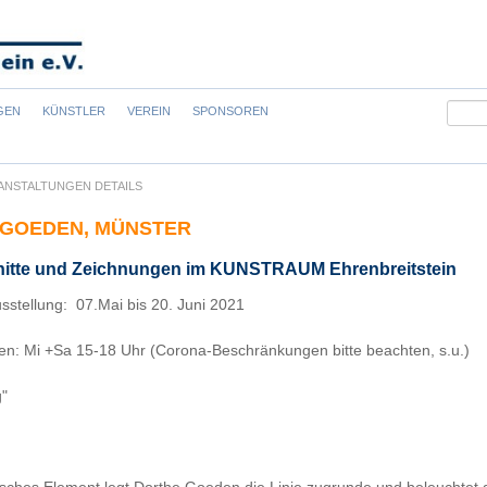
Suchb
GEN
KÜNSTLER
VEREIN
SPONSOREN
ANSTALTUNGEN DETAILS
 GOEDEN, MÜNSTER
nitte und Zeichnungen im KUNSTRAUM Ehrenbreitstein
sstellung: 07.Mai bis 20. Juni 2021
en: Mi +Sa 15-18 Uhr (Corona-Beschränkungen bitte beachten, s.u.)
g"
risches Element legt Dorthe Goeden die Linie zugrunde und beleuchtet 