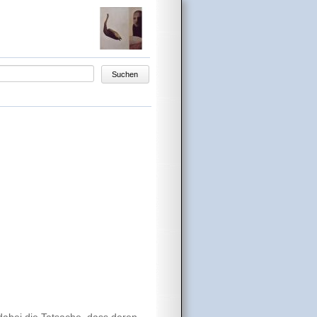
egriffe
Suchen
dabei die Tatsache, dass deren