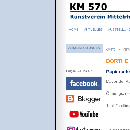
Navigation
HOME
AKTUELLES
AUSSTELLUN
überspringen
VERANSTALTUNGEN
KM570
VER
DORTHE
Folgen Sie uns auf:
Papiersch
Dauer der Au
Öffnungszeit
Titel: "shiftin
Als gestalte