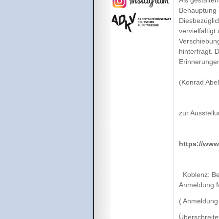
Behauptung i
Diesbezüglich
vervielfältig
Verschiebung
hinterfragt.
Erinnerungen
(Konrad Abel
zur Ausstell
https://ww
Koblenz: Bei
Anmeldung M
( Anmeldung 
Überschreite