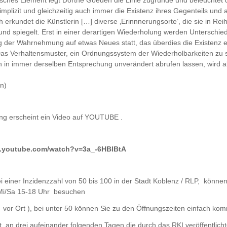
mplizit und gleichzeitig auch immer die Existenz ihres Gegenteils und 
 erkundet die Künstlerin […] diverse ‚Erinnnerungsorte’, die sie in Reih
t und spiegelt. Erst in einer derartigen Wiederholung werden Unterschied
 der Wahrnehmung auf etwas Neues statt, das überdies die Existenz ei
 Das Verhaltensmuster, ein Ordnungssystem der Wiederholbarkeiten zu 
 in immer derselben Entsprechung unverändert abrufen lassen, wird a
n)
ung erscheint ein Video auf YOUTUBE .
w.youtube.com/watch?v=3a_-6HBlBtA
 einer Inzidenzzahl von 50 bis 100 in der Stadt Koblenz / RLP, können
i/Sa 15-18 Uhr besuchen
vor Ort ), bei unter 50 können Sie zu den Öffnungszeiten einfach ko
t an drei aufeinander folgenden Tagen die durch das RKI veröffentlich