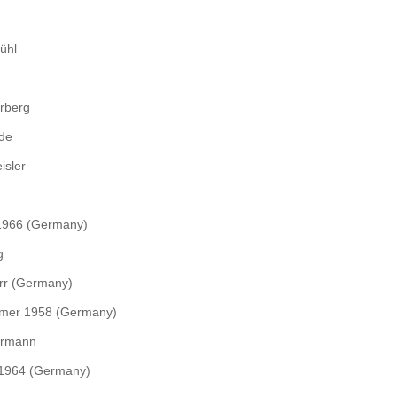
ühl
rberg
ede
isler
n
 1966 (Germany)
g
rr (Germany)
emer 1958 (Germany)
ermann
 1964 (Germany)