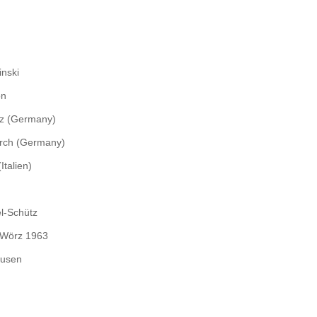
nski
on
tz (Germany)
rch (Germany)
Italien)
l-Schütz
 Wörz 1963
ausen