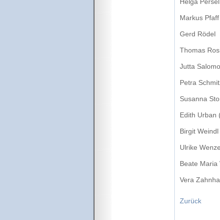
Helga Persel
Markus Pfaff
Gerd Rödel
Thomas Rosi
Jutta Salom
Petra Schmi
Susanna Sto
Edith Urban (
Birgit Weindl
Ulrike Wenze
Beate Maria
Vera Zahnh
Zurück