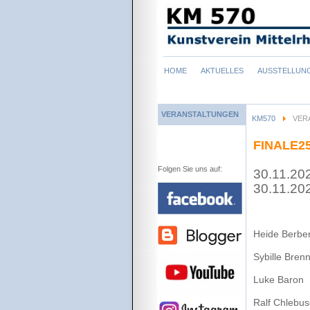
Navigation
HOME
AKTUELLES
AUSSTELLUN
überspringen
VERANSTALTUNGEN
KM570
VER
FINALE2
Folgen Sie uns auf:
30.11.20
30.11.20
Heide Berber
Sybille Bren
Luke Baron
Ralf Chlebu