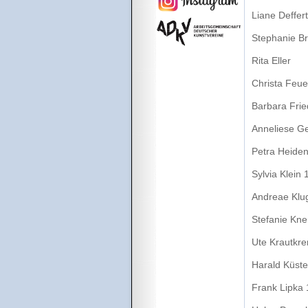
Liane Deffert
Stephanie Br
Rita Eller
Christa Feue
Barbara Fri
Anneliese Ge
Petra Heide
Sylvia Klein
Andreae Klu
Stefanie Kne
Ute Krautkr
Harald Küst
Frank Lipka