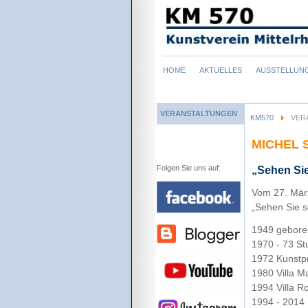
Navigation
HOME
AKTUELLES
AUSSTELLUN
überspringen
VERANSTALTUNGEN
KM570
VER
MICHEL 
Folgen Sie uns auf:
„Sehen Sie
Vom 27. März
„Sehen Sie s
1949 gebore
1970 - 73 S
1972 Kunstp
1980 Villa 
1994 Villa R
1994 - 2014 