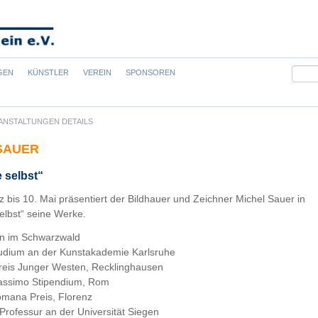
Suchb
GEN
KÜNSTLER
VEREIN
SPONSOREN
ANSTALTUNGEN DETAILS
SAUER
 selbst“
 bis 10. Mai präsentiert der Bildhauer und Zeichner Michel Sauer in
elbst“ seine Werke.
n im Schwarzwald
tudium an der Kunstakademie Karlsruhe
reis Junger Westen, Recklinghausen
Massimo Stipendium, Rom
omana Preis, Florenz
Professur an der Universität Siegen