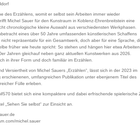
ldorf
e des Erzählens, womit er selbst sein Arbeiten immer wieder
trifft Michel Sauer für den Kunstraum in Koblenz-Ehrenbreitstein eine
icht chronologische kleine Auswahl aus verschiedensten Werkphasen.
Anbetracht eines über 50 Jahre umfassenden künstlerischen Schaffens
 nicht repräsentativ für ein Gesamtwerk, doch aber für eine Sprache, d
elbe früher wie heute spricht: So stehen und hängen hier etwa Arbeiten
er Jahren gleichauf neben ganz aktuellen Kunstwerken aus 2026.
ich in ihrer Form und doch familiär im Erzählen.
und Versiertheit von Michel Sauers „Erzählen“, lässt sich in der 2023 im
 erschienenen, umfangreichen Publikation unter ebenjenem Titel des
reicher Fülle erleben.
M570 bietet sich eine kompaktere und dabei erfrischende spielerisch
el „Sehen Sie selbst“ zur Einsicht an.
auer.de
am.com/michel.sauer