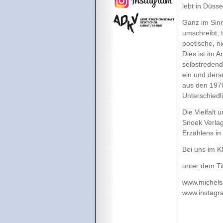
lebt in Düsse
Ganz im Sinn
umschreibt, 
poetische, n
Dies ist im 
selbstredend
ein und ders
aus den 1970
Unterschiedl
Die Vielfalt 
Snoek Verlag
Erzählens in 
Bei uns im K
unter dem Tit
www.michels
www.instagr