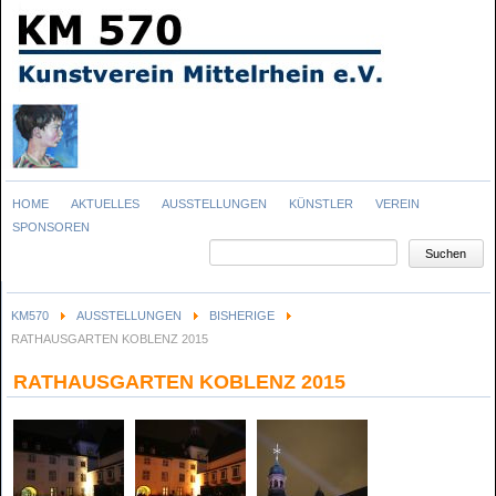
Navigation
HOME
AKTUELLES
AUSSTELLUNGEN
KÜNSTLER
VEREIN
überspringen
SPONSOREN
Suchbegriffe
Suchen
KM570
AUSSTELLUNGEN
BISHERIGE
RATHAUSGARTEN KOBLENZ 2015
RATHAUSGARTEN KOBLENZ 2015