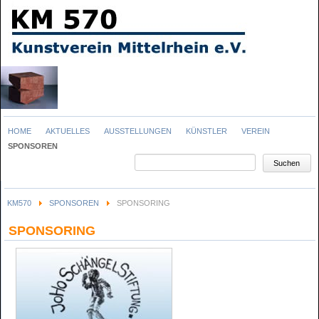
Navigation
HOME
AKTUELLES
AUSSTELLUNGEN
KÜNSTLER
VEREIN
überspringen
SPONSOREN
Suchbegriffe
Suchen
KM570
SPONSOREN
SPONSORING
SPONSORING