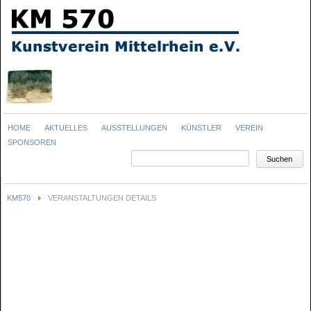
Navigation
HOME
AKTUELLES
AUSSTELLUNGEN
KÜNSTLER
VEREIN
überspringen
SPONSOREN
Suchbegriffe
Suchen
KM570
VERANSTALTUNGEN DETAILS