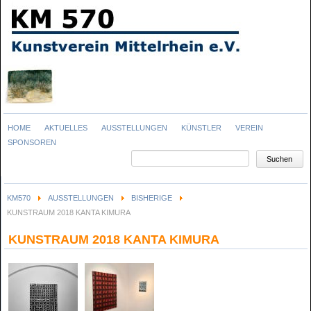
Navigation
HOME
AKTUELLES
AUSSTELLUNGEN
KÜNSTLER
VEREIN
überspringen
SPONSOREN
Suchbegriffe
Suchen
KM570
AUSSTELLUNGEN
BISHERIGE
KUNSTRAUM 2018 KANTA KIMURA
KUNSTRAUM 2018 KANTA KIMURA